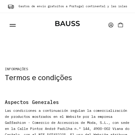
Gastos de envío gratuitos a Portugal continental y las islas
INFORMAÇÕES
CARTERAS
Termos e condições
PORTA TARJETAS
Aspectos Generales
Las condiciones a continuación regulan la comercialización
de productos mostrados en el Website por la empresa
BOLSOS
Gaffashion - Comercio de Accesorios de Moda, S.L., con sede
en la Calle Pintor André Padilha n.º 144, 4900-002 Viana do
Castelo, con el NIF 507432215. El uso del Website atribuye